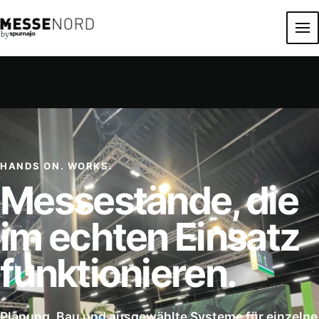
by
HANDS ON. WORKS.
Messestände, die
im echten Einsatz
funktionieren.
Planung, Bau und ausgewählte Systeme für einzelne