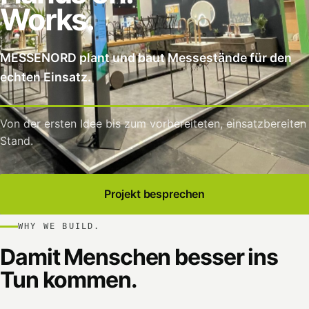
Works.
MESSENORD plant und baut Messestände für den
echten Einsatz.
Von der ersten Idee bis zum vorbereiteten, einsatzbereiten
Stand.
Projekt besprechen
WHY WE BUILD.
Damit Menschen besser ins
Tun kommen.