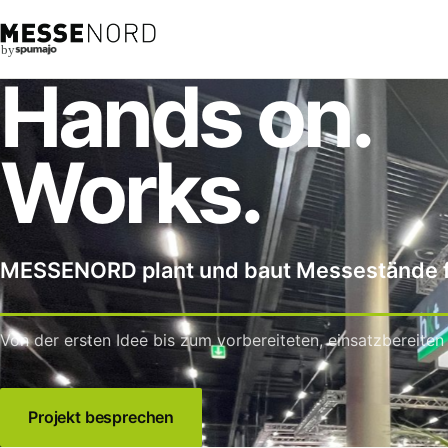
by
Hands on.
Works.
MESSENORD plant und baut Messestände fü
Von der ersten Idee bis zum vorbereiteten, einsatzbereiten
Projekt besprechen